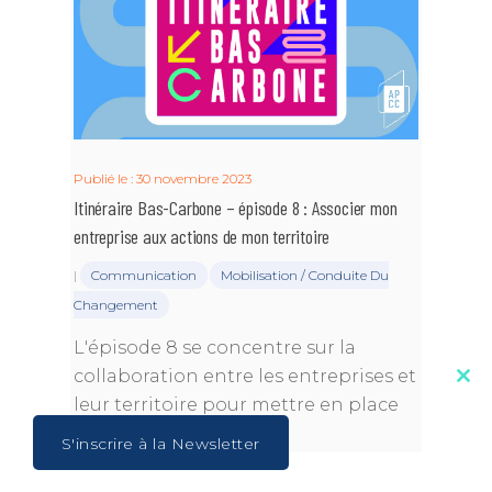
Publié le : 30 novembre 2023
Itinéraire Bas-Carbone – épisode 8 : Associer mon
entreprise aux actions de mon territoire
|
Communication
Mobilisation / Conduite Du
Changement
L'épisode 8 se concentre sur la
collaboration entre les entreprises et
Clos
leur territoire pour mettre en place
this
mod
des actions de…
S'inscrire à la Newsletter