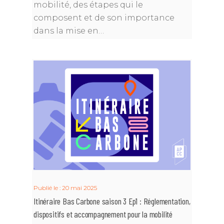
mobilité, des étapes qui le
composent et de son importance
dans la mise en…
Annuaire des memb
Devenir adhérent
Qui sommes-nous
Devenir adhérent
Charte de déontologie
Expertises
Annuaire des membre
Publié le : 20 mai 2025
Règlement Intérieur
Missions & objectifs
Itinéraire Bas Carbone saison 3 Ep1 : Réglementation,
Événements
Collectivités, Territoir
dispositifs et accompagnement pour la mobilité
Climat
Statuts de l’associatio
Gouvernance
Webconfs de l’APCC