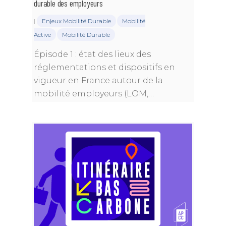
Publications
durable des employeurs
Mobilité durable
Equipe Permanente
Sommet Virtuel du Cli
Podcast
Conseils de la profess
|
Enjeux Mobilité Durable
Mobilité
Entreprise, climat & C
Les groupes de travail
Active
Mobilité Durable
Sommet Virtuel de la M
Notes de positionnem
Durable
Historique
tribunes
Épisode 1 : état des lieux des
Annuaire des me
réglementations et dispositifs en
Rencontres Régionale
Rapports d’activité
Articles
vigueur en France autour de la
Contact
mobilité employeurs (LOM,…