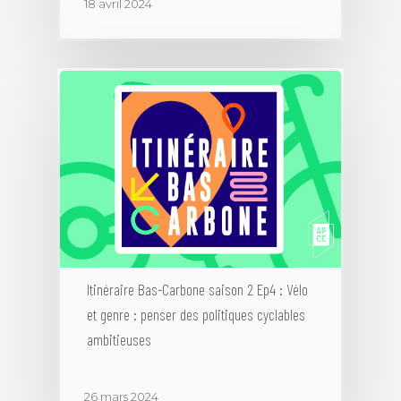
18 avril 2024
Itinéraire Bas-Carbone saison 2 Ep4 : Vélo
et genre : penser des politiques cyclables
ambitieuses
26 mars 2024