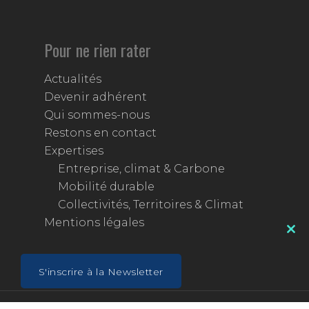
Pour ne rien rater
Actualités
Devenir adhérent
Qui sommes-nous
Restons en contact
Expertises
Entreprise, climat & Carbone
Mobilité durable
Collectivités, Territoires & Climat
Mentions légales
Clos
this
mod
S'inscrire à la Newsletter