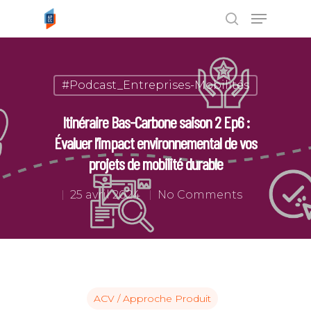
Tapez ENTRÉE pour rechercher ou
#Podcast_Entreprises-Mobilités
ESC pour annuler
Itinéraire Bas-Carbone saison 2 Ep6 :
Évaluer l’impact environnemental de vos
projets de mobilité durable
25 avril 2024
No Comments
ACV / Approche Produit