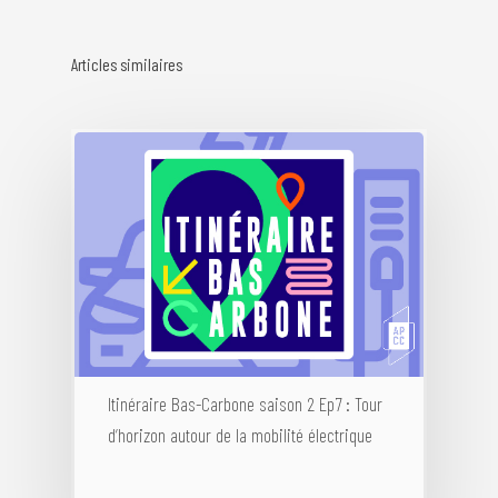
Articles similaires
Annuaire des memb
Devenir adhérent
Qui sommes-nous
Devenir adhérent
Charte de déontologie
Expertises
Annuaire des membre
Itinéraire Bas-Carbone saison 2 Ep7 : Tour
Règlement Intérieur
d’horizon autour de la mobilité électrique
Missions & objectifs
Événements
Collectivités, Territoir
Climat
Statuts de l’associatio
Gouvernance
Publications
Webconfs de l’APCC