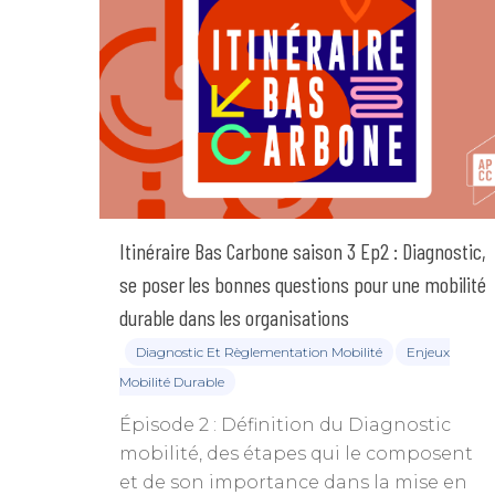
Itinéraire Bas Carbone saison 3 Ep2 : Diagnostic,
se poser les bonnes questions pour une mobilité
durable dans les organisations
Diagnostic Et Règlementation Mobilité
Enjeux
Mobilité Durable
Épisode 2 : Définition du Diagnostic
mobilité, des étapes qui le composent
et de son importance dans la mise en