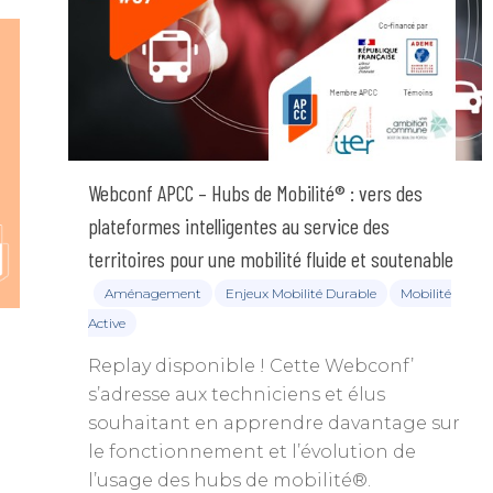
Webconf APCC – Hubs de Mobilité® : vers des
plateformes intelligentes au service des
territoires pour une mobilité fluide et soutenable
Aménagement
Enjeux Mobilité Durable
Mobilité
Active
Replay disponible ! Cette Webconf’
s’adresse aux techniciens et élus
souhaitant en apprendre davantage sur
le fonctionnement et l’évolution de
l’usage des hubs de mobilité®.