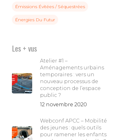
Émissions Évitées / Séquestrées
Énergies Du Futur
Les + vus
Annuaire des membres
Atelier #1 –
Contact
Aménagements urbains
temporaires : vers un
nouveau processus de
conception de l’espace
public ?
12 novembre 2020
Webconf APCC – Mobilité
des jeunes : quels outils
pour ramener les enfants