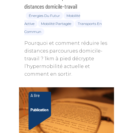
distances domicile-travail
Énergies Du Futur
Mobilité
Active
Mobilité Partagée
Transports En
Commun
Pourquoi et comment réduire les
distances parcourues domicile-
travail ? 1km à pied décrypte
l’hypermobilité actuelle et
comment en sortir.