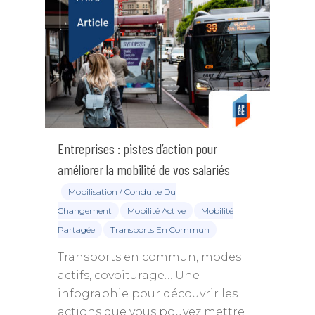
Entreprises : pistes d’action pour
améliorer la mobilité de vos salariés
Mobilisation / Conduite Du
Changement
Mobilité Active
Mobilité
Partagée
Transports En Commun
Transports en commun, modes
actifs, covoiturage… Une
infographie pour découvrir les
actions que vous pouvez mettre