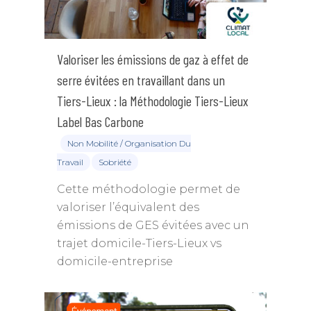
Valoriser les émissions de gaz à effet de
serre évitées en travaillant dans un
Tiers-Lieux : la Méthodologie Tiers-Lieux
Annuaire des memb
Label Bas Carbone
Non Mobilité / Organisation Du
Devenir adhérent
Travail
Sobriété
Qui sommes-nous
Devenir adhérent
Cette méthodologie permet de
Charte de déontologie
Expertises
Annuaire des membre
valoriser l’équivalent des
émissions de GES évitées avec un
Règlement Intérieur
Missions & objectifs
Événements
Collectivités, Territoir
trajet domicile-Tiers-Lieux vs
Climat
Statuts de l’associatio
Gouvernance
domicile-entreprise
Publications
Webconfs de l’APCC
Mobilité durable
Equipe Permanente
Sommet Virtuel du Cli
Podcast
Conseils de la profess
Entreprise, climat & C