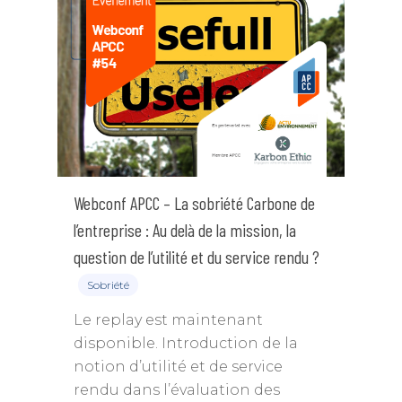
Les groupes de travail
Sommet Virtuel de la M
Notes de positionnem
Durable
Historique
tribunes
Annuaire des me
Rencontres Régionale
Rapports d’activité
Articles
Contact
Webconf APCC – La sobriété Carbone de
l’entreprise : Au delà de la mission, la
question de l’utilité et du service rendu ?
Sobriété
Le replay est maintenant
disponible. Introduction de la
notion d’utilité et de service
rendu dans l’évaluation des