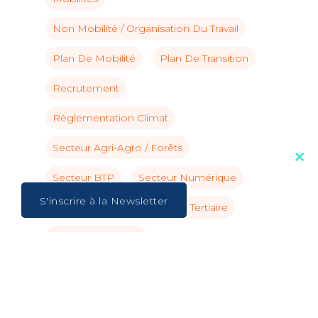
Non Mobilité / Organisation Du Travail
Plan De Mobilité
Plan De Transition
Recrutement
Règlementation Climat
Secteur Agri-Agro / Forêts
Clos
this
Secteur BTP
Secteur Numérique
mod
S'inscrire à la Newsletter
Secteur Public
Secteur Tertiaire
Secteur Transport
Secteur Énergie / Industrie / Déchets
Sobriété
Stratégie Climat
SVMD