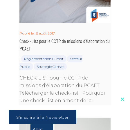
Publié le : 8 août 2017
Check-List pour le CCTP de missions d’élaboration du
PCAET
|
Règlementation Climat
Secteur
Public
Stratégie Climat
CHECK-LIST pour le CCTP de
missions d'élaboration du PCAET
Télécharger la check-list Pourquoi
une check-list en amont de la…
Clos
this
mod
S'inscrire à la Newsletter