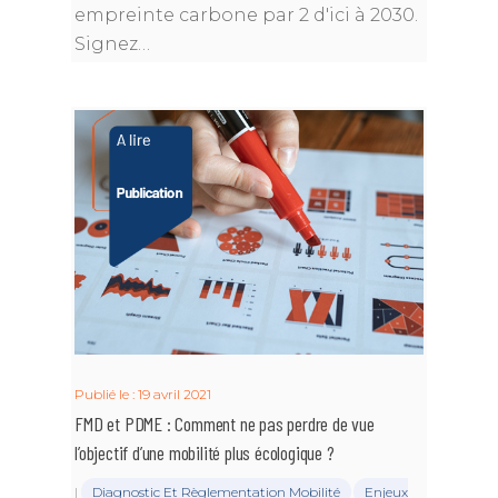
Publications
empreinte carbone par 2 d'ici à 2030.
Mobilité durable
Equipe Permanente
Sommet Virtuel du Cli
Podcast
Conseils de la profess
Signez…
Entreprise, climat & C
Les groupes de travail
Sommet Virtuel de la M
Notes de positionnem
Durable
Historique
tribunes
Annuaire des me
Rencontres Régionale
Rapports d’activité
Articles
Contact
Publié le : 19 avril 2021
FMD et PDME : Comment ne pas perdre de vue
l’objectif d’une mobilité plus écologique ?
|
Diagnostic Et Règlementation Mobilité
Enjeux