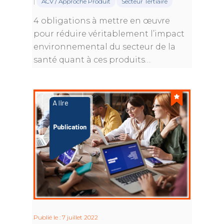
|
ACV / Approche Produit
Secteur Tertiaire
4 obligations à mettre en œuvre
pour réduire véritablement l’impact
environnemental du secteur de la
santé quant à ces produits…
Publié le : 7 juillet 2022