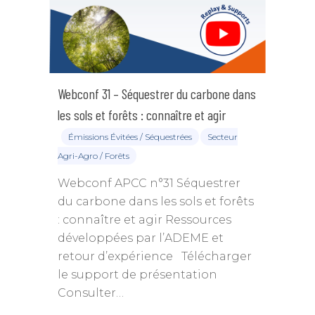
Webconf 31 – Séquestrer du carbone dans
les sols et forêts : connaître et agir
Émissions Évitées / Séquestrées
Secteur
Agri-Agro / Forêts
Webconf APCC n°31 Séquestrer
du carbone dans les sols et forêts
: connaître et agir Ressources
développées par l’ADEME et
retour d’expérience Télécharger
le support de présentation
Consulter…