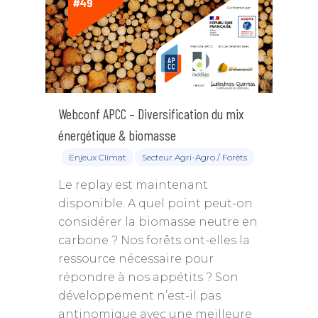
Webconf APCC – Diversification du mix
énergétique & biomasse
Enjeux Climat
Secteur Agri-Agro / Forêts
Le replay est maintenant
disponible. A quel point peut-on
considérer la biomasse neutre en
carbone ? Nos forêts ont-elles la
ressource nécessaire pour
répondre à nos appétits ? Son
développement n’est-il pas
antinomique avec une meilleure