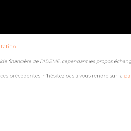
ntation
aide financière de l’ADEME, cependant les propos échan
es précédentes, n’hésitez pas à vous rendre sur la
pa