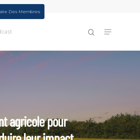
aire Des Membres
dcast
t agricole pour
duire leur impact