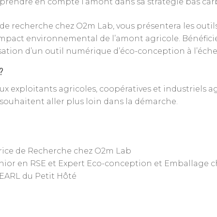
 prendre en compte l’amont dans sa stratégie bas car
 de recherche chez O2m Lab, vous présentera les outil
l’impact environnemental de l’amont agricole. Bénéfici
sation d’un outil numérique d’éco-conception à l’échel
?
x exploitants agricoles, coopératives et industriels a
souhaitent aller plus loin dans la démarche.
trice de Recherche chez O2m Lab
Sénior en RSE et Expert Eco-conception et Emballage 
l’EARL du Petit Hôté