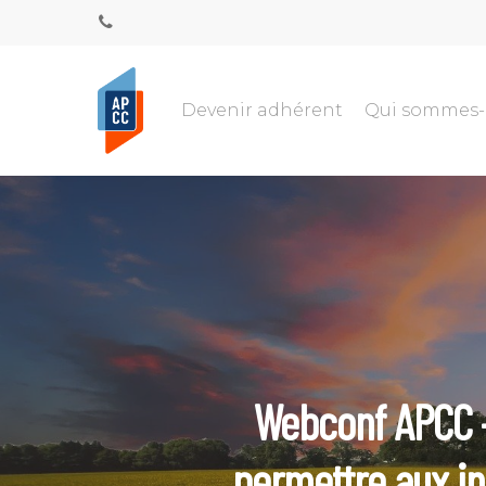
Devenir adhérent
Qui sommes
Webconf APCC –
permettre aux in