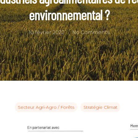
environnemental ?
10 février 2022
No Comments
Secteur Agri-Agro / Forêts
Stratégie Climat
C pour annuler