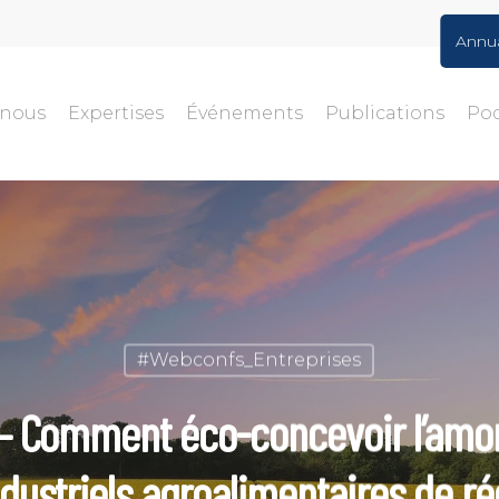
Annu
-nous
Expertises
Événements
Publications
Po
#Webconfs_Entreprises
 Comment éco-concevoir l’amon
dustriels agroalimentaires de ré