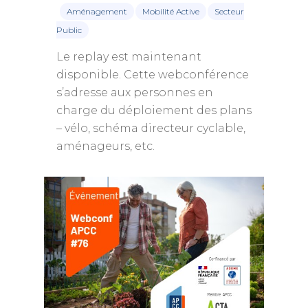
Aménagement
Mobilité Active
Secteur
Public
Le replay est maintenant
disponible. Cette webconférence
s’adresse aux personnes en
charge du déploiement des plans
– vélo, schéma directeur cyclable,
aménageurs, etc.