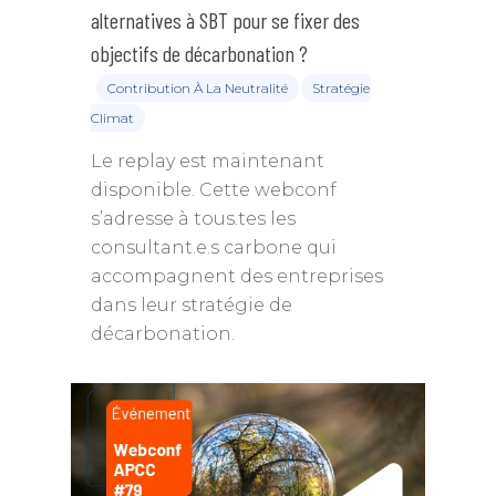
alternatives à SBT pour se fixer des
objectifs de décarbonation ?
Contribution À La Neutralité
Stratégie
Climat
Le replay est maintenant
disponible. Cette webconf
s’adresse à tous.tes les
consultant.e.s carbone qui
accompagnent des entreprises
dans leur stratégie de
décarbonation.