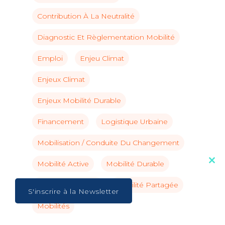
Contribution À La Neutralité
Diagnostic Et Règlementation Mobilité
Emploi
Enjeu Climat
Enjeux Climat
Enjeux Mobilité Durable
Financement
Logistique Urbaine
Mobilisation / Conduite Du Changement
Mobilité Active
Mobilité Durable
Clos
this
mod
Mobilité Inclusive
Mobilité Partagée
S'inscrire à la Newsletter
Mobilités