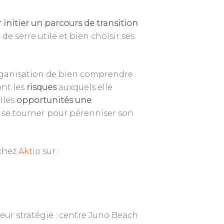
 initier un parcours de transition
 de serre utile et bien choisir ses
’organisation de bien comprendre
ont les
risques
auxquels elle
lles
opportunités une
i se tourner pour pérenniser son
chez
Aktio
sur :
leur stratégie : centre Juno Beach