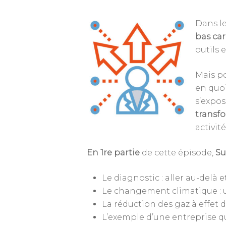
Dans l
bas ca
outils 
Mais po
en quoi
s’expos
transfo
activi
En 1re partie
de cette épisode,
Su
Le diagnostic : aller au-delà e
Le changement climatique : u
La réduction des gaz à effet 
L’exemple d’une entreprise qu