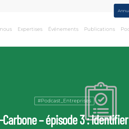
Annu
-nous
Expertises
Événements
Publications
Po
#Podcast_Entreprises
-Carbone – épisode 3 : Identifier