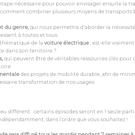
ape nécessaire pour pouvoir envisager ensuite la tran
comment combiner plusieurs moyens de transports 
et du genre,
qui nous permettra d’aborder la nécessité
ressent à toutes et tous.
 thématique de la
voiture électrique :
est-elle vraime
e dans son territoire ?
s,
qui peuvent être de véritables ressources clés pour 
toire
ementale
des projets de mobilité durable, afin de min
ssaire transformation de nos usages.
 différent : certains épisodes seront en 1 seule partie
ndépendamment, dans l’ordre que vous souhaitez !
ode sera diffusé tous les mardis pendant 7 semaines à 