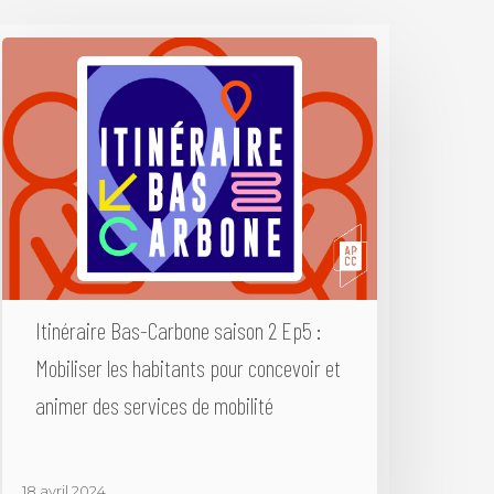
Itinéraire Bas-Carbone saison 2 Ep5 :
Mobiliser les habitants pour concevoir et
animer des services de mobilité
18 avril 2024