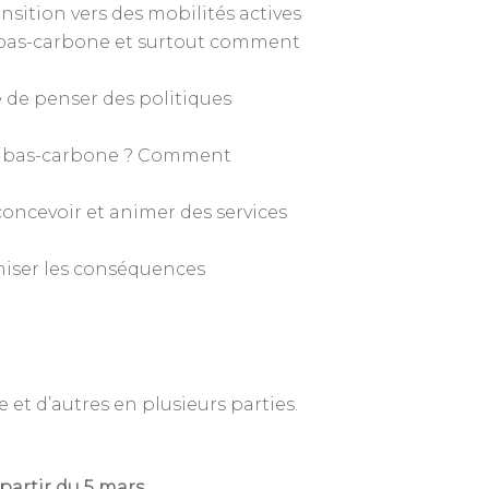
sition vers des mobilités actives
bas-carbone et surtout comment
 de penser des politiques
nt bas-carbone ? Comment
concevoir et animer des services
imiser les conséquences
 et d’autres en plusieurs parties.
Annuaire des membres
Contact
partir du 5 mars