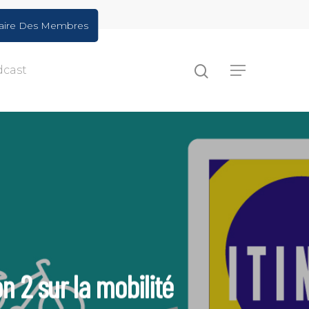
aire Des Membres
dcast
n 2 sur la mobilité