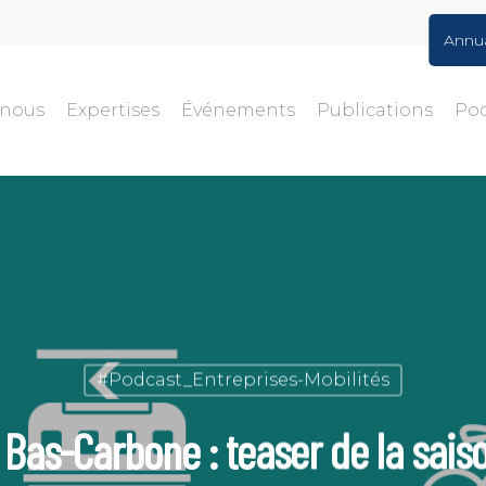
Annu
-nous
Expertises
Événements
Publications
Po
#Podcast_Entreprises-Mobilités
 Bas-Carbone : teaser de la saiso