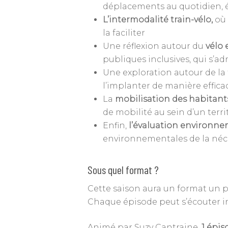
déplacements au quotidien, ét
L’intermodalité train-vélo,
où 
la faciliter
Une réflexion autour du
vélo 
publiques inclusives, qui s’ad
Une exploration autour de la
l’implanter de manière efficac
La
mobilisation des habitant
de mobilité au sein d’un terri
Enfin,
l’évaluation environn
environnementales de la néce
Sous quel format ?
Cette saison aura un format un peu
Chaque épisode peut s’écouter i
Animé par Suzy Cantraine,
1 épis