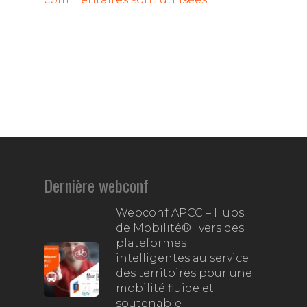
Dernière webconf
Webconf APCC – Hubs
de Mobilité® : vers des
plateformes
intelligentes au service
des territoires pour une
mobilité fluide et
soutenable