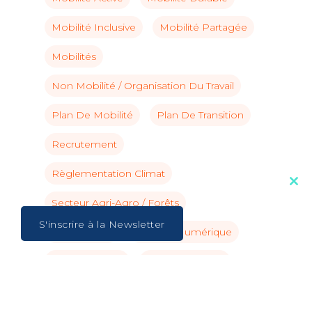
Mobilité Inclusive
Mobilité Partagée
Mobilités
Non Mobilité / Organisation Du Travail
Plan De Mobilité
Plan De Transition
Recrutement
Règlementation Climat
Clos
this
Secteur Agri-Agro / Forêts
mod
S'inscrire à la Newsletter
Secteur BTP
Secteur Numérique
Secteur Public
Secteur Tertiaire
Secteur Transport