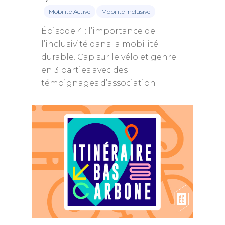
Mobilité Active
Mobilité Inclusive
Épisode 4 : l’importance de
l’inclusivité dans la mobilité
durable. Cap sur le vélo et genre
en 3 parties avec des
témoignages d’association