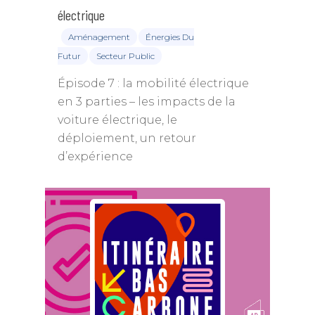
électrique
Aménagement
Énergies Du
Futur
Secteur Public
Épisode 7 : la mobilité électrique
en 3 parties – les impacts de la
voiture électrique, le
déploiement, un retour
d’expérience