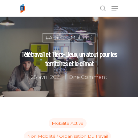
Tapez ENTRÉE pour rechercher ou
#Articles_Mobilité
ESC pour annuler
Télétravail et Tiers-Lieux, un atout pour les
territoires et le climat
28 avril 2021
One Comment
Mobilité Active
Non Mobilité / Organisation Du Travail