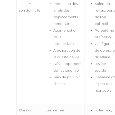
Annuaire des memb
A
Réduction des
Isolement,
son
domicile
effets des
retrait, pert
déplacements
de lien
Devenir adhérent
pendulaires
collectif
Qui sommes-nous
Devenir adhérent
Augmentation
Porosité vie
de la
pro/perso
Charte de déontologie
Expertises
Annuaire des membre
productivité
Configurati
Règlement Intérieur
Amélioration de
Missions & objectifs
de domicile
Événements
Collectivités, Territoir
la qualité de vie
du salarié
Climat
Statuts de l’associatio
Gouvernance
Publications
Webconfs de l’APCC
Développement
Justice
Mobilité durable
Equipe Permanente
de l’autonomie
sociale
Sommet Virtuel du Cli
Podcast
Conseils de la profess
Gain de pouvoir
Défiance d
Entreprise, climat & C
Les groupes de travail
Sommet Virtuel de la M
Notes de positionnem
d’achat
la part des
Durable
Historique
tribunes
managers
Annuaire des me
Rencontres Régionale
Rapports d’activité
Articles
Contact
Dans un
Les mêmes
Isolement,