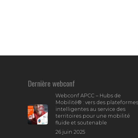
Dernière webconf
Webconf APCC – Hubs de
Mobilité® : vers des plateforme
intelligentes au service des
territoires pour une mobilité
fluide et soutenable
26 juin 2025