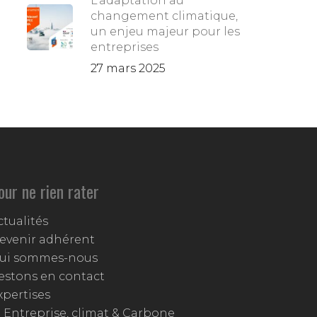
L’adaptation au
changement climatique,
un enjeu majeur pour les
entreprises
27 mars 2025
our ne rien rater
ctualités
evenir adhérent
ui sommes-nous
estons en contact
xpertises
Entreprise, climat & Carbone