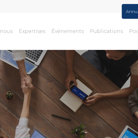
Annu
-nous
Expertises
Événements
Publications
Po