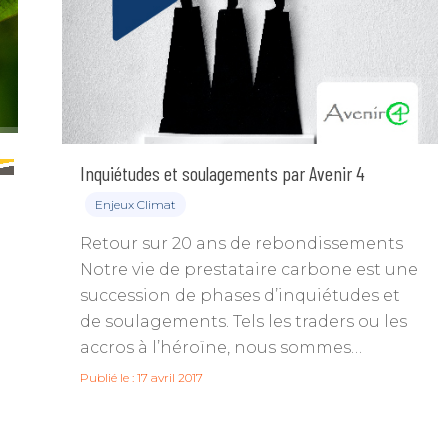
Inquiétudes et soulagements par Avenir 4
Enjeux Climat
Retour sur 20 ans de rebondissements
Notre vie de prestataire carbone est une
succession de phases d’inquiétudes et
de soulagements. Tels les traders ou les
accros à l’héroïne, nous sommes…
Publié le : 17 avril 2017