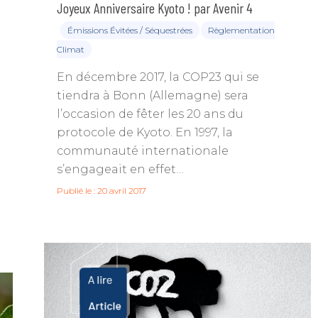
Joyeux Anniversaire Kyoto ! par Avenir 4
Émissions Évitées / Séquestrées
Règlementation
Climat
En décembre 2017, la COP23 qui se
tiendra à Bonn (Allemagne) sera
l’occasion de fêter les 20 ans du
protocole de Kyoto. En 1997, la
communauté internationale
s’engageait en effet…
Publié le : 20 avril 2017