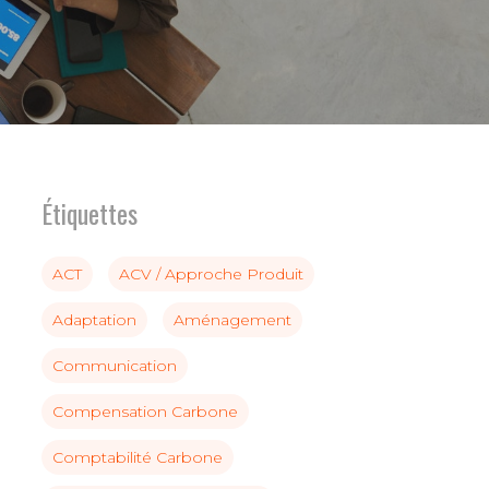
Étiquettes
ACT
ACV / Approche Produit
Adaptation
Aménagement
Communication
Compensation Carbone
Comptabilité Carbone