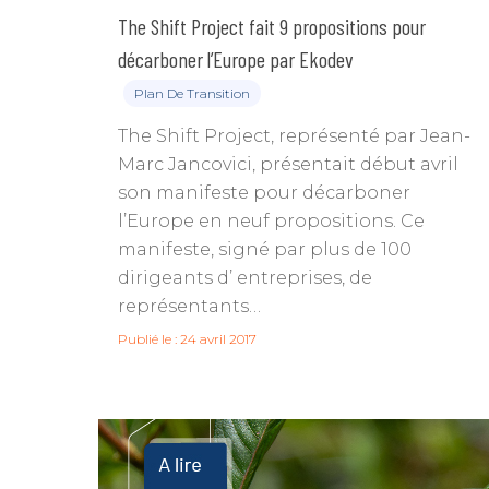
The Shift Project fait 9 propositions pour
décarboner l’Europe par Ekodev
Plan De Transition
The Shift Project, représenté par Jean-
Marc Jancovici, présentait début avril
son manifeste pour décarboner
l’Europe en neuf propositions. Ce
manifeste, signé par plus de 100
dirigeants d’ entreprises, de
représentants…
Publié le : 24 avril 2017