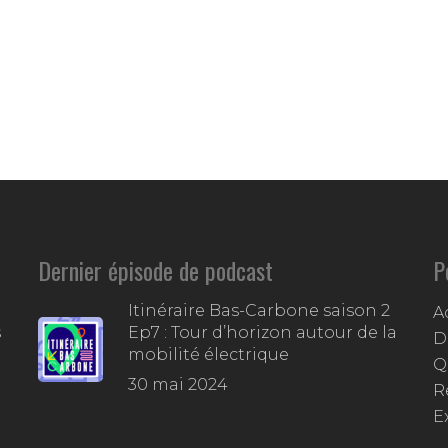
Dernier épisode de podcast
P
Itinéraire Bas-Carbone saison 2
A
s
Ep7 : Tour d’horizon autour de la
D
mobilité électrique
Q
30 mai 2024
R
E