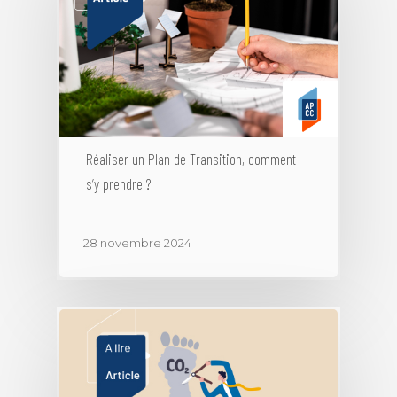
Annuaire des me
Rencontres Régionale
Rapports d’activité
Articles
Contact
Réaliser un Plan de Transition, comment
s’y prendre ?
28 novembre 2024