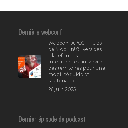
Dernière webconf
Webconf APCC – Hubs
de Mobilité® : vers des
plateformes
intelligentes au service
des territoires pour une
mobilité fluide et
soutenable
26 juin 2025
Dernier épisode de podcast