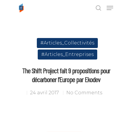
Tapez ENTRÉE pour rechercher ou
ESC pour annuler
#Articles_Collectivités
#Articles_Entreprises
The Shift Project fait 9 propositions pour
décarboner l’Europe par Ekodev
24 avril 2017
No Comments