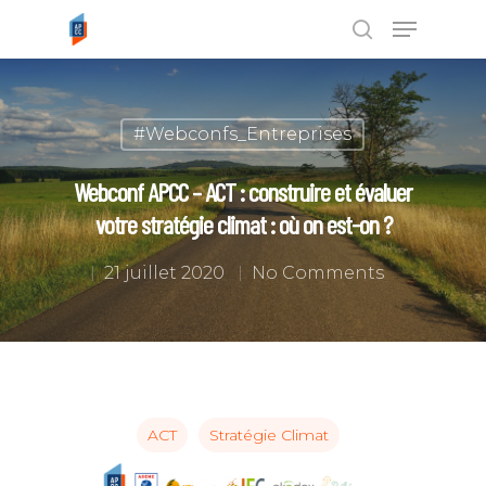
Tapez ENTRÉE pour rechercher ou
#Webconfs_Entreprises
ESC pour annuler
Webconf APCC – ACT : construire et évaluer
votre stratégie climat : où on est-on ?
21 juillet 2020
No Comments
ACT
Stratégie Climat