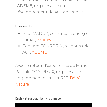
l’ADEME, responsable du
développement de ACT en France.
Intervenants
Paul MADOZ, consultant énergie-
climat,
ekodev
Édouard FOURDRIN, responsable
ACT,
ADEME
Avec le retour d’expérience de Marie-
Pascale COATRIEUX, responsable
engagement client et RSE,
Bébé au
Naturel
Replay et support : bon visionnage !