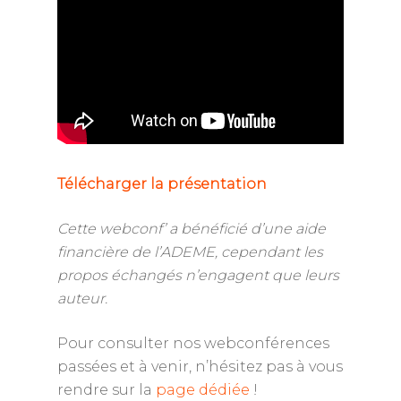
Télécharger la présentation
Cette webconf’ a bénéficié d’une aide
financière de l’ADEME, cependant les
propos échangés n’engagent que leurs
auteur.
Pour consulter nos webconférences
passées et à venir, n’hésitez pas à vous
rendre sur la
page dédiée
!