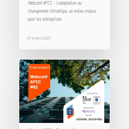
Webconf APCC – L’adaptation au
changement climatique, un enjeu majeur
pour les entreprises
27 mars 2025
Annuaire des memb
Devenir adhérent
Qui sommes-nous
Devenir adhérent
Charte de déontologie
Expertises
Annuaire des membre