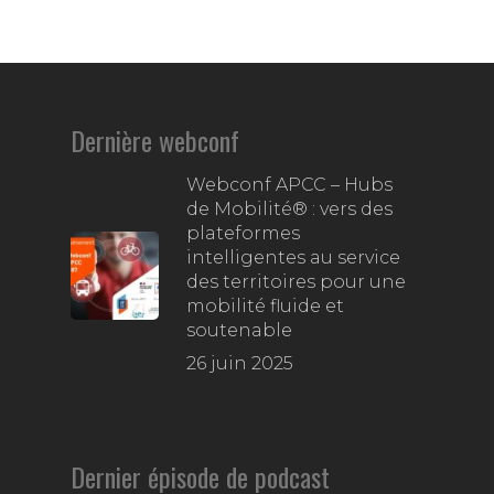
Dernière webconf
Webconf APCC – Hubs
de Mobilité® : vers des
plateformes
intelligentes au service
des territoires pour une
mobilité fluide et
soutenable
26 juin 2025
Dernier épisode de podcast