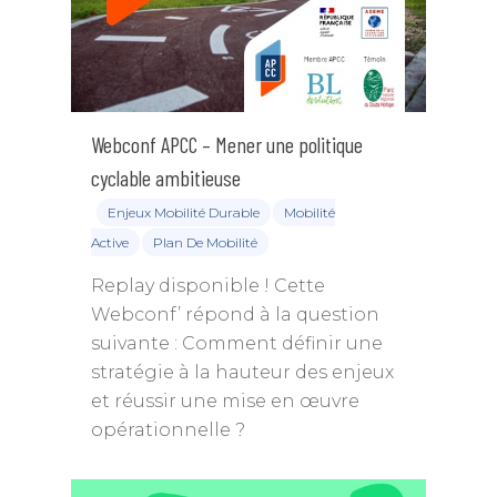
Webconf APCC – Mener une politique
cyclable ambitieuse
Enjeux Mobilité Durable
Mobilité
Active
Plan De Mobilité
Replay disponible ! Cette
Webconf’ répond à la question
suivante : Comment définir une
stratégie à la hauteur des enjeux
et réussir une mise en œuvre
opérationnelle ?