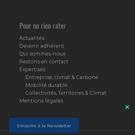
Pour ne rien rater
Actualités
Devenir adhérent
Qui sommes-nous
Restons en contact
Expertises
Entreprise, climat & Carbone
Mobilité durable
Collectivités, Territoires & Climat
Mentions légales
Clos
this
mod
S'inscrire à la Newsletter