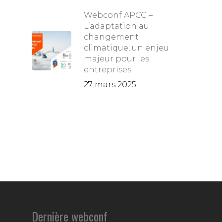
Webconf APCC –
L’adaptation au
changement
climatique, un enjeu
majeur pour les
entreprises
27 mars 2025
Dernière webconf