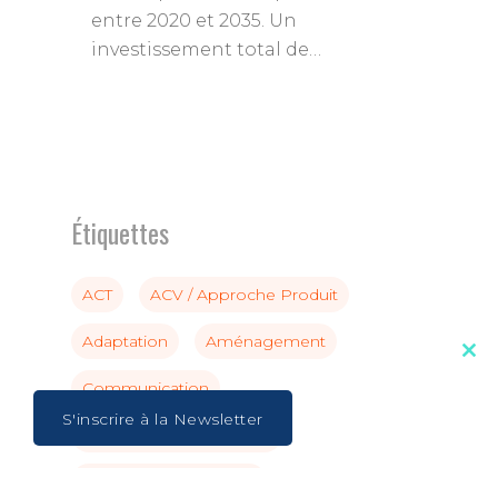
entre 2020 et 2035. Un
investissement total de…
Étiquettes
ACT
ACV / Approche Produit
Adaptation
Aménagement
Clos
this
Communication
mod
S'inscrire à la Newsletter
Compensation Carbone
Comptabilité Carbone