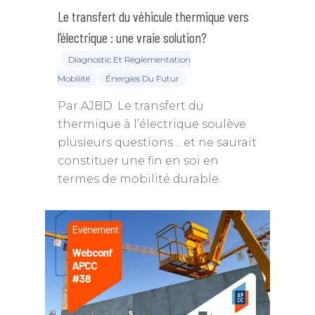
Mobilité durable
Equipe Permanente
Sommet Virtuel du Cli
Le transfert du véhicule thermique vers
Podcast
Conseils de la profess
Entreprise, climat & C
Les groupes de travail
l’électrique : une vraie solution?
Sommet Virtuel de la M
Notes de positionnem
Durable
Historique
Diagnostic Et Règlementation
tribunes
Annuaire des me
Mobilité
Énergies Du Futur
Rencontres Régionale
Rapports d’activité
Articles
Contact
Par AJBD. Le transfert du
thermique à l’électrique soulève
plusieurs questions… et ne saurait
constituer une fin en soi en
termes de mobilité durable.