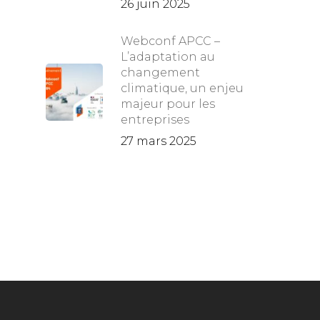
26 juin 2025
Webconf APCC –
L’adaptation au
changement
climatique, un enjeu
majeur pour les
entreprises
27 mars 2025