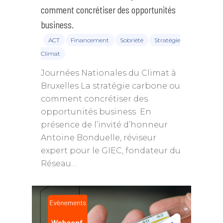
comment concrétiser des opportunités
business.
ACT
Financement
Sobriété
Stratégie
Climat
Journées Nationales du Climat à
Bruxelles La stratégie carbone ou
comment concrétiser des
opportunités business En
présence de l’invité d’honneur
Antoine Bonduelle, réviseur
expert pour le GIEC, fondateur du
Réseau…