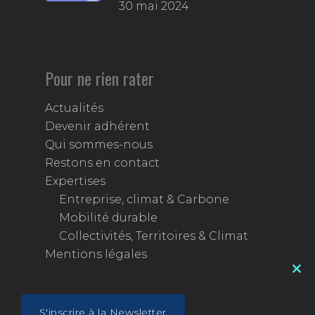
30 mai 2024
Pour ne rien rater
Actualités
Devenir adhérent
Qui sommes-nous
Restons en contact
Expertises
Entreprise, climat & Carbone
Mobilité durable
Collectivités, Territoires & Climat
Mentions légales
Clos
this
mod
S'inscrire à la Newsletter