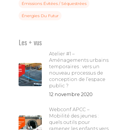
Émissions Évitées / Séquestrées
Énergies Du Futur
Les + vus
Atelier #1 –
Aménagements urbains
temporaires : vers un
nouveau processus de
conception de l’espace
public ?
12 novembre 2020
Webconf APCC –
Mobilité des jeunes :
quels outils pour
ramener les enfants vers