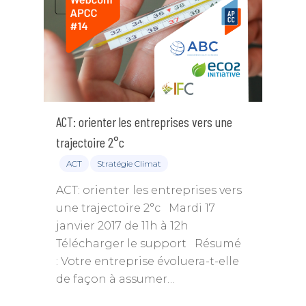
ACT: orienter les entreprises vers une
trajectoire 2°c
Annuaire des memb
ACT
Stratégie Climat
ACT: orienter les entreprises vers
Devenir adhérent
une trajectoire 2°c Mardi 17
janvier 2017 de 11h à 12h
Qui sommes-nous
Devenir adhérent
Télécharger le support Résumé
Charte de déontologie
Expertises
Annuaire des membre
: Votre entreprise évoluera-t-elle
de façon à assumer…
Règlement Intérieur
Missions & objectifs
Événements
Collectivités, Territoir