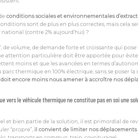
sistent.
 de
conditions sociales et environnementales d’extrac
conditions sont de plus en plus correctes, mais cela ser
national (contre 2% aujourd’hui) ?
n”, de volume, de demande forte et croissante qui pos
 attention particulière doit être apportée pour éviter
ettent moins et que les avancées en termes d’autonom
é du parc thermique en 100% électrique, sans se poser 
 doit encore moins nous amener à accroître nos dép
ique vers le véhicule thermique ne constitue pas en soi une s
bel et bien partie de la solution, il est primordial de
uler “propre”,
il convient de limiter nos déplacements 
lo, transports en commun, train, covoiturage).