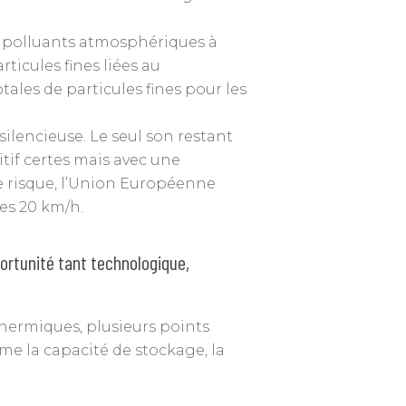
e polluants atmosphériques à
ticules fines liées au
ales de particules fines pour les
ilencieuse. Le seul son restant
tif certes mais avec une
ce risque, l’Union Européenne
des 20 km/h.
ortunité tant technologique,
thermiques, plusieurs points
e la capacité de stockage, la