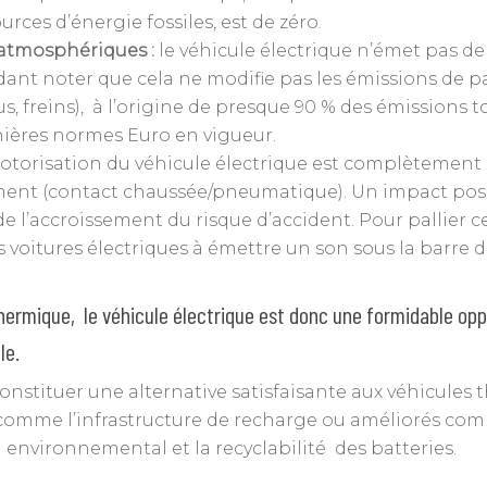
ources d’énergie fossiles, est de zéro.
 atmosphériques :
le véhicule électrique n’émet pas d
ant noter que cela ne modifie pas les émissions de par
freins), à l’origine de presque 90 % des émissions tot
ières normes Euro en vigueur.
otorisation du véhicule électrique est complètement s
ement (contact chaussée/pneumatique). Un impact posi
 de l’accroissement du risque d’accident. Pour pallier 
s voitures électriques à émettre un son sous la barre 
rmique, le véhicule électrique est donc une formidable opp
le.
onstituer une alternative satisfaisante aux véhicules 
comme l’infrastructure de recharge ou améliorés comm
 environnemental et la recyclabilité des batteries.