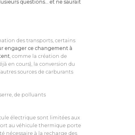
lusieurs questions… et ne saurait
nation des transports, certains
pour engager ce changement à
tent
, comme la création de
jà en cours), la conversion du
d’autres sources de carburants
serre, de polluants
cule électrique sont limitées aux
pport au véhicule thermique porte
cité nécessaire à la recharge des