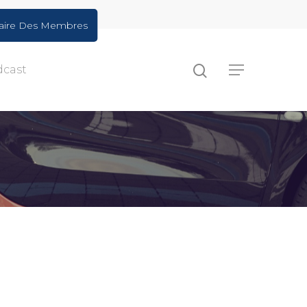
aire Des Membres
dcast