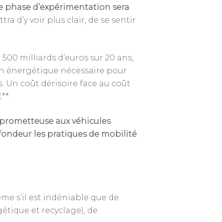
 phase d’expérimentation sera
a d’y voir plus clair, de se sentir
 500 milliards d’euros sur 20 ans,
ion énergétique nécessaire pour
 Un coût dérisoire face au coût
**.
e prometteuse aux véhicules
fondeur les pratiques de mobilité
Annuaire des membres
ême s’il est indéniable que de
étique et recyclage), de
Contact