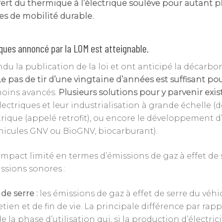
nsfert du thermique à l’électrique soulève pour autant p
mes de mobilité durable.
ques annoncé par la LOM est atteignable.
du la publication de la loi et ont anticipé la décarbo
Le pas de tir d’une vingtaine d’années est suffisant 
moins avancés.
Plusieurs solutions pour y parvenir exis
triques et leur industrialisation à grande échelle (dé
trique (appelé retrofit), ou encore le développement 
hicules GNV ou BioGNV, biocarburant).
impact limité en termes d’émissions de gaz à effet de 
ssions sonores :
de serre :
les émissions de gaz à effet de serre du véhi
tien et de fin de vie. La principale différence par ra
de la phase d’utilisation
qui, si la production d’électri