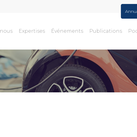
Annu
-nous
Expertises
Événements
Publications
Po