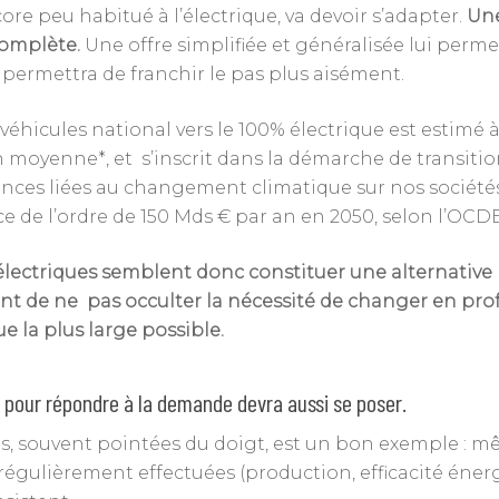
ore peu habitué à l’électrique, va devoir s’adapter.
Une
complète.
Une offre simplifiée et généralisée lui permettr
ui permettra de franchir le pas plus aisément.
véhicules national vers le 100% électrique est estimé à
 en moyenne*, et s’inscrit dans la démarche de transit
ces liées au changement climatique sur nos sociétés.
ce de l’ordre de 150 Mds € par an en 2050, selon l’OCDE
s électriques semblent donc constituer une alternativ
t de ne pas occulter la nécessité de changer en pro
e la plus large possible.
 pour répondre à la demande devra aussi se poser.
ies, souvent pointées du doigt, est un bon exemple : m
gulièrement effectuées (production, efficacité énerg