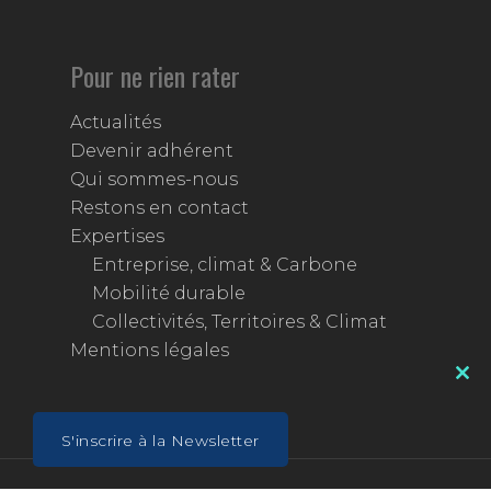
Pour ne rien rater
Actualités
Devenir adhérent
Qui sommes-nous
Restons en contact
Expertises
Entreprise, climat & Carbone
Mobilité durable
Collectivités, Territoires & Climat
Mentions légales
Clos
this
mod
S'inscrire à la Newsletter