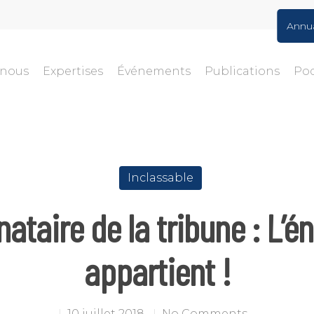
Annu
-nous
Expertises
Événements
Publications
Po
Inclassable
nataire de la tribune : L’é
appartient !
10 juillet 2018
No Comments