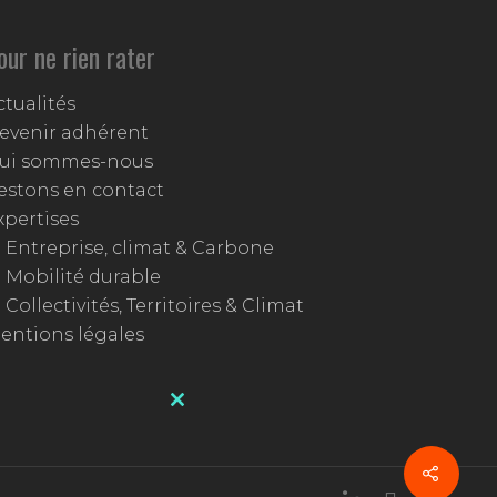
our ne rien rater
ctualités
evenir adhérent
ui sommes-nous
estons en contact
xpertises
Entreprise, climat & Carbone
Mobilité durable
Collectivités, Territoires & Climat
entions légales
Close
this
module