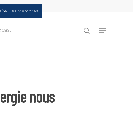
aire Des Membres
dcast
nergie nous