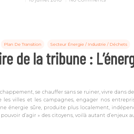
C pour annuler
Plan De Transition
Secteur Énergie / Industrie / Déchets
re de la tribune : L’éner
échappement, se chauffer sans se ruiner, vivre dans de
 les villes et les campagnes, engager nos entrepri
à une énergie sûre, produite plus localement, indépen
 pouvoir d’agir » des citoyens, voilà autant d’enjeux 