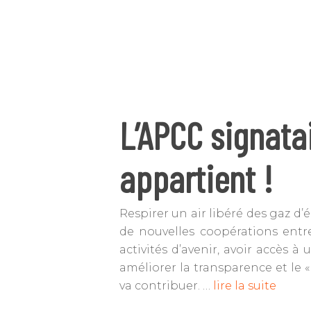
Tapez ENTRÉE pour rechercher ou ES
L’APCC signatai
appartient !
Respirer un air libéré des gaz d’
de nouvelles coopérations entre
activités d’avenir, avoir accès 
améliorer la transparence et le «
va contribuer. …
lire la suite