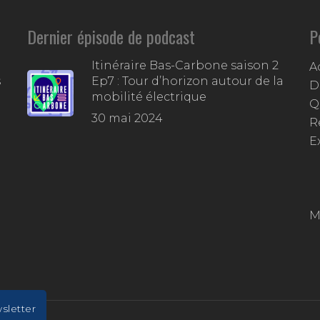
Dernier épisode de podcast
P
Itinéraire Bas-Carbone saison 2
A
s
Ep7 : Tour d’horizon autour de la
D
mobilité électrique
Q
30 mai 2024
R
E
M
wsletter