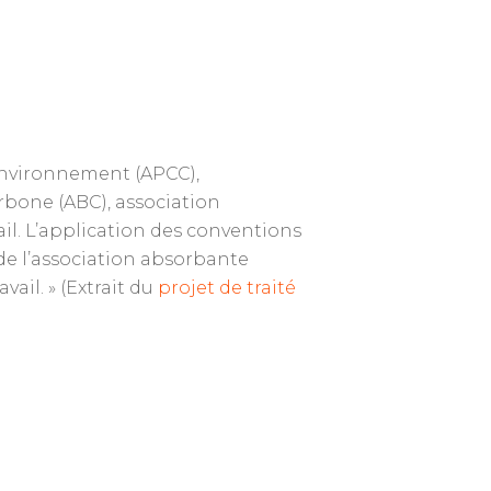
 environnement (APCC),
arbone (ABC), association
ail. L’application des conventions
 de l’association absorbante
vail. » (Extrait du
projet de traité