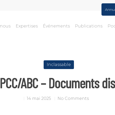
Annu
-nous
Expertises
Événements
Publications
Po
Inclassable
APCC/ABC – Documents dis
14 mai 2025
No Comments