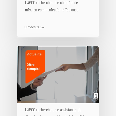
L’APCC recherche un.e chargé.e de
Climat
Statuts de l’associatio
Gouvernance
Publications
Webconfs de l’APCC
mission communication à Toulouse
Mobilité durable
Equipe Permanente
Sommet Virtuel du Cli
Podcast
Conseils de la profess
Entreprise, climat & C
Les groupes de travail
Sommet Virtuel de la M
8 mars 2024
Notes de positionnem
Durable
Historique
tribunes
Annuaire des me
Rencontres Régionale
Rapports d’activité
Articles
Contact
L’APCC recherche un.e assistant.e de