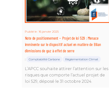
Publié le : 16 janvier 2025
Note de positionnement – Projet de loi 529 : Menace
imminente sur le dispositif actuel en matière de Bilan
d’émissions de gaz à effet de serre
Comptabilité Carbone
Règlementation Climat
|
L’APCC souhaite attirer l’attention sur les
risques que comporte l’actuel projet de
loi 529, déposé le 31 octobre 2024.