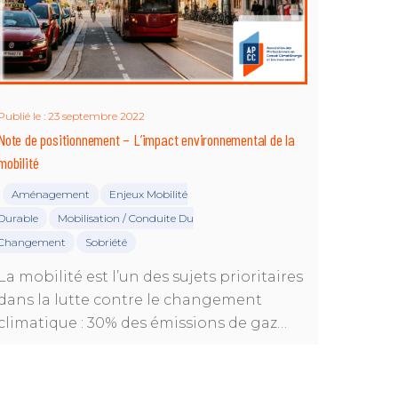
Publié le : 23 septembre 2022
Note de positionnement – L’impact environnemental de la
mobilité
Aménagement
Enjeux Mobilité
|
Durable
Mobilisation / Conduite Du
Changement
Sobriété
La mobilité est l’un des sujets prioritaires
dans la lutte contre le changement
climatique : 30% des émissions de gaz…