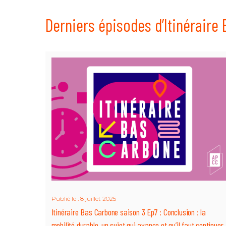
Derniers épisodes d’Itinéraire
Publié le : 8 juillet 2025
Itinéraire Bas Carbone saison 3 Ep7 : Conclusion : la
mobilité durable, un sujet qui avance et qu’il faut continuer