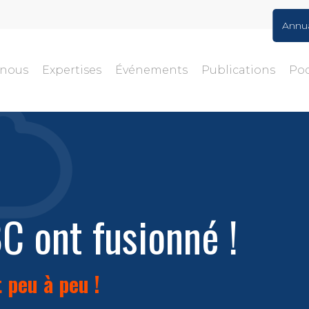
Annu
-nous
Expertises
Événements
Publications
Po
BC ont fusionné !
 peu à peu !