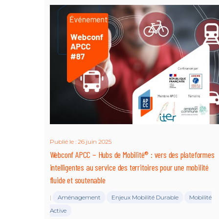
Publié le : 26 juin 2025
Webconf APCC – Hubs de Mobilité® : vers des plateformes
intelligentes au service des territoires pour une mobilité
fluide et soutenable
Aménagement
Enjeux Mobilité Durable
Mobilité
|
Active