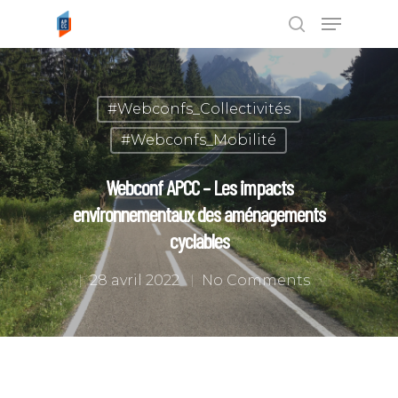
Tapez ENTRÉE pour rechercher ou
#Webconfs_Collectivités
ESC pour annuler
#Webconfs_Mobilité
Webconf APCC – Les impacts
environnementaux des aménagements
cyclables
28 avril 2022
No Comments