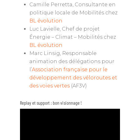
Camille Perretta, Consultante en
politique locale de Mobilités chez
BL évolution
Luc Lavielle, Chef de projet
Énergie – Climat – Mobilités chez
BL évolution
Marc Linsig, Responsable
animation des délégations pour
l’
Association française pour le
développement des véloroutes et
des voies vertes
(AF3V)
Replay et support : bon visionnage !