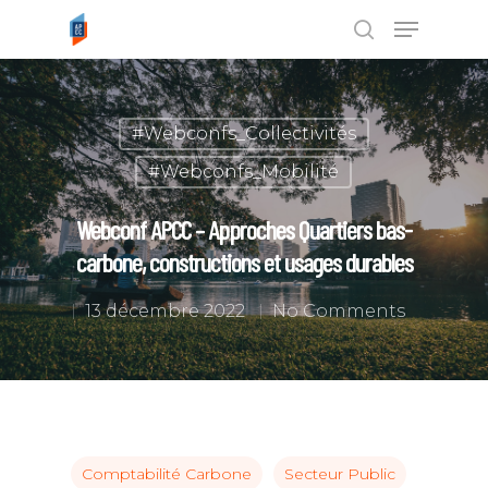
Tapez ENTRÉE pour rechercher ou
#Webconfs_Collectivités
ESC pour annuler
#Webconfs_Mobilité
Webconf APCC – Approches Quartiers bas-
carbone, constructions et usages durables
13 décembre 2022
No Comments
Comptabilité Carbone
Secteur Public