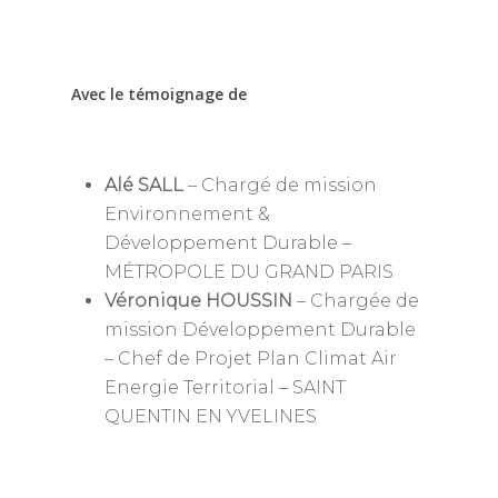
Annuaire des memb
Avec le témoignage de
Devenir adhérent
Qui sommes-nous
Devenir adhérent
Alé SALL
– Chargé de mission
Charte de déontologie
Expertises
Annuaire des membre
Environnement &
Développement Durable –
Règlement Intérieur
Missions & objectifs
Événements
Collectivités, Territoir
MÉTROPOLE DU GRAND PARIS
Climat
Statuts de l’associatio
Gouvernance
Véronique HOUSSIN
– Chargée de
Publications
Webconfs de l’APCC
Mobilité durable
mission Développement Durable
Equipe Permanente
Sommet Virtuel du Cli
Podcast
Conseils de la profess
– Chef de Projet Plan Climat Air
Entreprise, climat & C
Les groupes de travail
Energie Territorial – SAINT
Sommet Virtuel de la M
Notes de positionnem
QUENTIN EN YVELINES
Durable
Historique
tribunes
Annuaire des me
Rencontres Régionale
Rapports d’activité
Articles
Contact