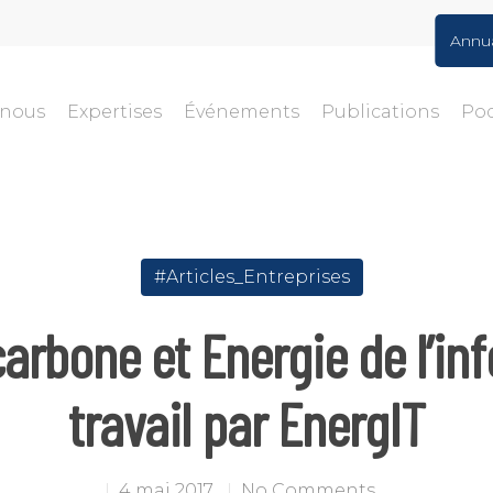
Annu
-nous
Expertises
Événements
Publications
Po
#Articles_Entreprises
arbone et Energie de l’in
travail par EnergIT
4 mai 2017
No Comments