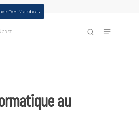
aire Des Membres
dcast
formatique au