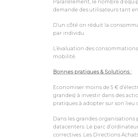
Parallèlement, le nombre d’équip
demande des utilisateurs tant en
D’un côté on réduit la consomm
par individu.
L’évaluation des consommations se
mobilité.
Bonnes pratiques & Solutions :
Economiser moins de 5 € d’électri
grandes) à investir dans des acti
pratiques à adopter sur son lieu d
Dans les grandes organisations p
datacenters. Le parc d’ordinateur
correctives. Les Directions Acha