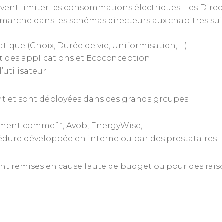
ent limiter les consommations électriques. Les Dire
marche dans les schémas directeurs aux chapitres sui
ique (Choix, Durée de vie, Uniformisation, …)
et des applications et Ecoconception
’utilisateur
nt et sont déployées dans des grands groupes :
E
ement comme 1
, Avob, EnergyWise, …
édure développée en interne ou par des prestataires
t remises en cause faute de budget ou pour des raisons